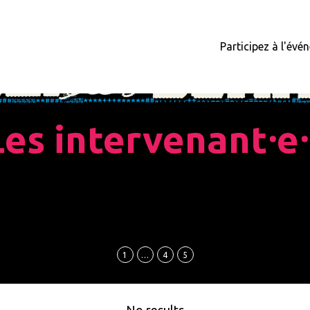
Participez à l'év
Les intervenant⸱e⸱
1
…
4
5