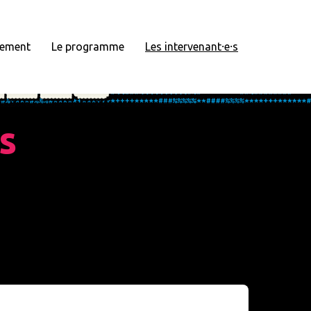
énement
Le programme
Les intervenant⸱e⸱s
s